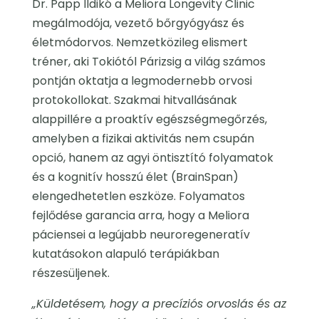
Dr. Papp Ildikó a Meliora Longevity Clinic
megálmodója, vezető bőrgyógyász és
életmódorvos. Nemzetközileg elismert
tréner, aki Tokiótól Párizsig a világ számos
pontján oktatja a legmodernebb orvosi
protokollokat. Szakmai hitvallásának
alappillére a proaktív egészségmegőrzés,
amelyben a fizikai aktivitás nem csupán
opció, hanem az agyi öntisztító folyamatok
és a kognitív hosszú élet (BrainSpan)
elengedhetetlen eszköze. Folyamatos
fejlődése garancia arra, hogy a Meliora
páciensei a legújabb neuroregeneratív
kutatásokon alapuló terápiákban
részesüljenek.
„Küldetésem, hogy a precíziós orvoslás és az