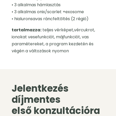
• 3 alkalmas hámlasztás
• 3 alkalmas onix/scarlet +exosome
• hialuronsavas ráncfeltõltés (2 régió)
tartalmazza:
teljes vérképet,vércukrot,
ionokat vesefunkciót, májfunkciót, vas
paramétereket, a program kezdetén és
végén a változások nyomon
Jelentkezés
díjmentes
első konzultációra