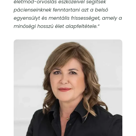
életmód-orvoslás eszközeivel segítsek
pácienseinknek fenntartani azt a belső
egyensúlyt és mentális frissességet, amely a
minőségi hosszú élet alapfeltétele.”