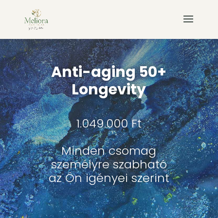
Anti-aging 50+
Longevity
1.049.000 Ft
Minden csomag
személyre szabható
az Ön igényei szerint