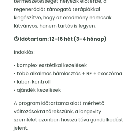
természetességet helyezik előtérbe, a
regenerációt támogató terápiákkal
kiegészítve, hogy az eredmény nemcsak
látványos, hanem tartós is legyen.
⏱ Időtartam: 12–16 hét (3–4 hónap)
Indoklás:
• komplex esztétikai kezelések
• több alkalmas hámlasztás + RF + exoszóma
• labor, kontroll
• ajándék kezelések
A program időtartama alatt mérhető
változásokra törekszünk, a longevity
szemlélet azonban hosszú távú gondolkodást
jelent.