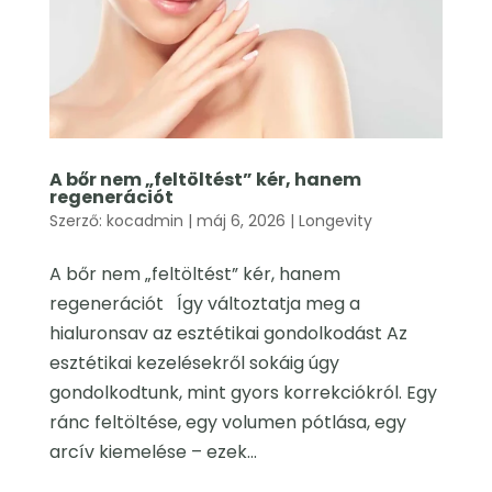
A bőr nem „feltöltést” kér, hanem
regenerációt
Szerző:
kocadmin
|
máj 6, 2026
|
Longevity
A bőr nem „feltöltést” kér, hanem
regenerációt Így változtatja meg a
hialuronsav az esztétikai gondolkodást Az
esztétikai kezelésekről sokáig úgy
gondolkodtunk, mint gyors korrekciókról. Egy
ránc feltöltése, egy volumen pótlása, egy
arcív kiemelése – ezek...