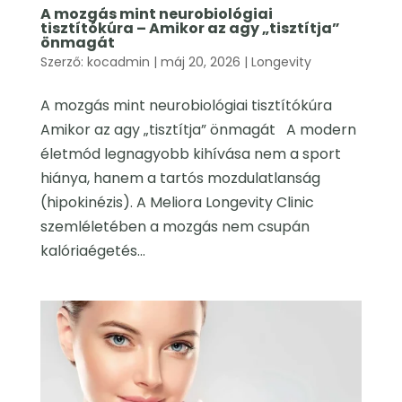
A mozgás mint neurobiológiai
tisztítókúra – Amikor az agy „tisztítja”
önmagát
Szerző:
kocadmin
|
máj 20, 2026
|
Longevity
A mozgás mint neurobiológiai tisztítókúra
Amikor az agy „tisztítja” önmagát A modern
életmód legnagyobb kihívása nem a sport
hiánya, hanem a tartós mozdulatlanság
(hipokinézis). A Meliora Longevity Clinic
szemléletében a mozgás nem csupán
kalóriaégetés...