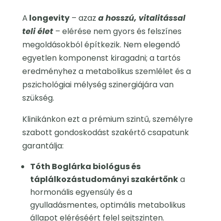
A
longevity
– azaz
a hosszú, vitalitással
teli élet
– elérése nem gyors és felszínes
megoldásokból építkezik. Nem elegendő
egyetlen komponenst kiragadni; a tartós
eredményhez a metabolikus szemlélet és a
pszichológiai mélység szinergiájára van
szükség.
Klinikánkon ezt a prémium szintű, személyre
szabott gondoskodást szakértő csapatunk
garantálja:
Tóth Boglárka biológus és
táplálkozástudományi szakértőnk
a
hormonális egyensúly és a
gyulladásmentes, optimális metabolikus
állapot eléréséért felel sejtszinten.