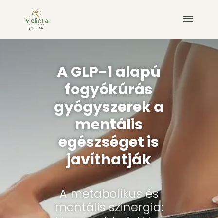
A GLP-1 alapú
fogyókúrás
gyógyszerek a
mentális
egészséget is
javíthatják
A metabolikus és
mentális szinergia: