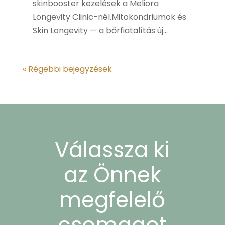
skinbooster kezelések a Meliora
Longevity Clinic-nél.Mitokondriumok és
Skin Longevity — a bőrfiatalítás új...
« Régebbi bejegyzések
Válassza ki
az Önnek
megfelelő