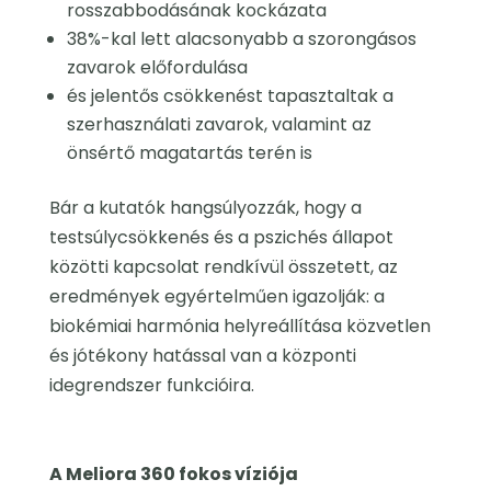
rosszabbodásának kockázata
38%-kal lett alacsonyabb a szorongásos
zavarok előfordulása
és jelentős csökkenést tapasztaltak a
szerhasználati zavarok, valamint az
önsértő magatartás terén is
Bár a kutatók hangsúlyozzák, hogy a
testsúlycsökkenés és a pszichés állapot
közötti kapcsolat rendkívül összetett, az
eredmények egyértelműen igazolják: a
biokémiai harmónia helyreállítása közvetlen
és jótékony hatással van a központi
idegrendszer funkcióira.
A Meliora 360 fokos víziója