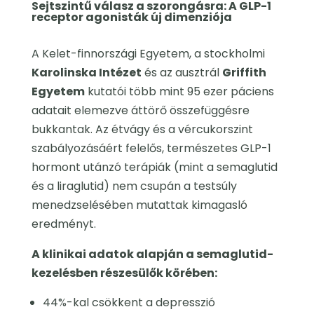
Sejtszintű válasz a szorongásra: A GLP-1
receptor agonisták új dimenziója
A Kelet-finnországi Egyetem, a stockholmi
Karolinska Intézet
és az ausztrál
Griffith
Egyetem
kutatói több mint 95 ezer páciens
adatait elemezve áttörő összefüggésre
bukkantak. Az étvágy és a vércukorszint
szabályozásáért felelős, természetes GLP-1
hormont utánzó terápiák (mint a semaglutid
és a liraglutid) nem csupán a testsúly
menedzselésében mutattak kimagasló
eredményt.
A klinikai adatok alapján a semaglutid-
kezelésben részesülők körében:
44%-kal csökkent a depresszió