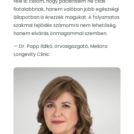
felé is: célom, hogy pácienseim ne csak
fiatalabbnak, hanem valóban jobb egészségi
állapotban is érezzék magukat. A folyamatos
szakmai fejlődés számomra nem lehetőség,
hanem elvárás önmagammal szemben.
— Dr. Papp Ildikó, orvosigazgató, Meliora
Longevity Clinic