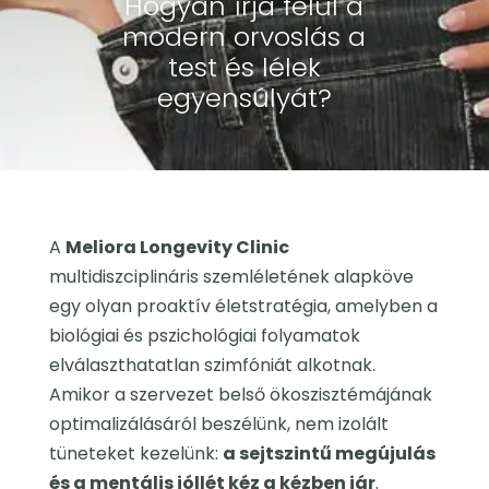
Hogyan írja felül a
modern orvoslás a
test és lélek
egyensúlyát?
A
Meliora Longevity Clinic
multidiszciplináris szemléletének alapköve
egy olyan proaktív életstratégia, amelyben a
biológiai és pszichológiai folyamatok
elválaszthatatlan szimfóniát alkotnak.
Amikor a szervezet belső ökoszisztémájának
optimalizálásáról beszélünk, nem izolált
tüneteket kezelünk:
a sejtszintű megújulás
és a mentális jóllét kéz a kézben jár
.