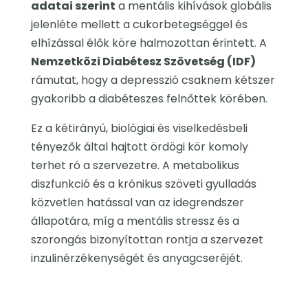
adatai szerint
a mentális kihívások globális
jelenléte mellett a cukorbetegséggel és
elhízással élők köre halmozottan érintett. A
Nemzetközi Diabétesz Szövetség (IDF)
rámutat, hogy a depresszió csaknem kétszer
gyakoribb a diabéteszes felnőttek körében.
Ez a kétirányú, biológiai és viselkedésbeli
tényezők által hajtott ördögi kör komoly
terhet ró a szervezetre. A metabolikus
diszfunkció és a krónikus szöveti gyulladás
közvetlen hatással van az idegrendszer
állapotára, míg a mentális stressz és a
szorongás bizonyítottan rontja a szervezet
inzulinérzékenységét és anyagcseréjét.